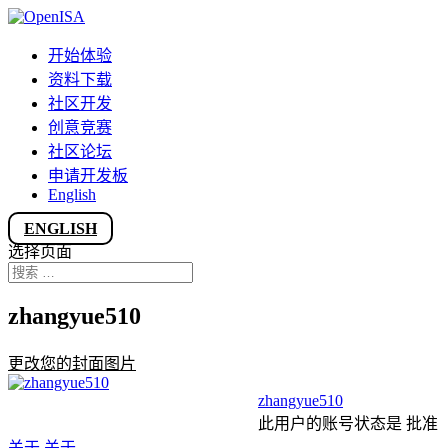
开始体验
资料下载
社区开发
创意竞赛
社区论坛
申请开发板
English
ENGLISH
选择页面
zhangyue510
更改您的封面图片
zhangyue510
此用户的账号状态是 批准
关于
关于