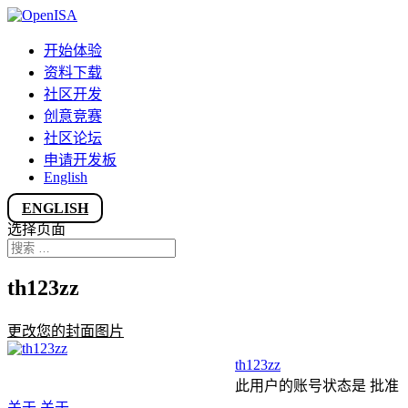
开始体验
资料下载
社区开发
创意竞赛
社区论坛
申请开发板
English
ENGLISH
选择页面
th123zz
更改您的封面图片
th123zz
此用户的账号状态是 批准
关于
关于