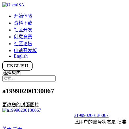
开始体验
资料下载
社区开发
创意竞赛
社区论坛
申请开发板
English
ENGLISH
选择页面
a19990200130067
更改您的封面图片
a19990200130067
此用户的账号状态是 批准
关于
关于