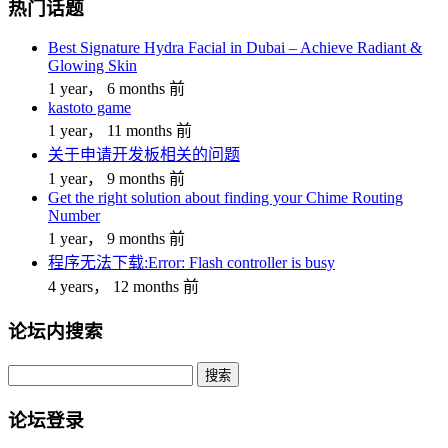
热门话题
Best Signature Hydra Facial in Dubai – Achieve Radiant &
Glowing Skin
1 year， 6 months 前
kastoto game
1 year， 11 months 前
关于申请开发板相关的问题
1 year， 9 months 前
Get the right solution about finding your Chime Routing
Number
1 year， 9 months 前
程序无法下载:Error: Flash controller is busy
4 years， 12 months 前
论坛内搜索
搜
索：
论坛登录