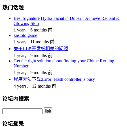
热门话题
Best Signature Hydra Facial in Dubai – Achieve Radiant &
Glowing Skin
1 year， 6 months 前
kastoto game
1 year， 11 months 前
关于申请开发板相关的问题
1 year， 9 months 前
Get the right solution about finding your Chime Routing
Number
1 year， 9 months 前
程序无法下载:Error: Flash controller is busy
4 years， 12 months 前
论坛内搜索
搜
索：
论坛登录