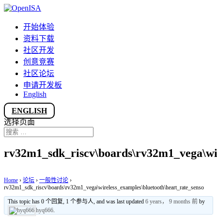
开始体验
资料下载
社区开发
创意竞赛
社区论坛
申请开发板
English
ENGLISH
选择页面
rv32m1_sdk_riscv\boards\rv32m1_vega\wir
Home
›
论坛
›
一般性讨论
›
rv32m1_sdk_riscv\boards\rv32m1_vega\wireless_examples\bluetooth\heart_rate_senso
This topic has 0 个回复, 1 个参与人, and was last updated
6 years， 9 months 前
by
hyq666
.