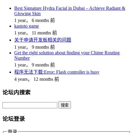
Best Signature Hydra Facial in Dubai – Achieve Radiant &
Glowing Skin
1 year， 6 months 前
kastoto game
1 year， 11 months 前
关于申请开发板相关的问题
1 year， 9 months 前
Get the right solution about finding your Chime Routing
Number
1 year， 9 months 前
程序无法下载:Error: Flash controller is busy
4 years， 12 months 前
论坛内搜索
搜
索：
论坛登录
登录