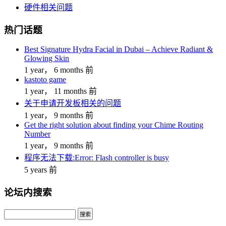
硬件相关问题
热门话题
Best Signature Hydra Facial in Dubai – Achieve Radiant &
Glowing Skin
1 year， 6 months 前
kastoto game
1 year， 11 months 前
关于申请开发板相关的问题
1 year， 9 months 前
Get the right solution about finding your Chime Routing
Number
1 year， 9 months 前
程序无法下载:Error: Flash controller is busy
5 years 前
论坛内搜索
搜