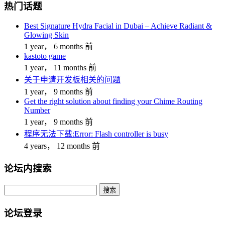
热门话题
Best Signature Hydra Facial in Dubai – Achieve Radiant &
Glowing Skin
1 year， 6 months 前
kastoto game
1 year， 11 months 前
关于申请开发板相关的问题
1 year， 9 months 前
Get the right solution about finding your Chime Routing
Number
1 year， 9 months 前
程序无法下载:Error: Flash controller is busy
4 years， 12 months 前
论坛内搜索
搜
索：
论坛登录