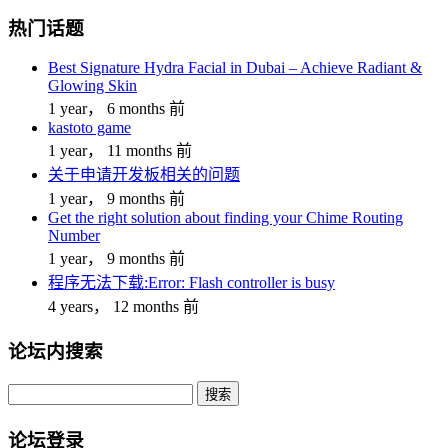
热门话题
Best Signature Hydra Facial in Dubai – Achieve Radiant &
Glowing Skin
1 year， 6 months 前
kastoto game
1 year， 11 months 前
关于申请开发板相关的问题
1 year， 9 months 前
Get the right solution about finding your Chime Routing
Number
1 year， 9 months 前
程序无法下载:Error: Flash controller is busy
4 years， 12 months 前
论坛内搜索
搜
索：
论坛登录