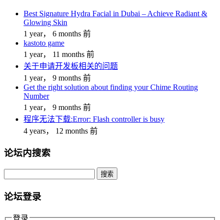
Best Signature Hydra Facial in Dubai – Achieve Radiant &
Glowing Skin
1 year， 6 months 前
kastoto game
1 year， 11 months 前
关于申请开发板相关的问题
1 year， 9 months 前
Get the right solution about finding your Chime Routing
Number
1 year， 9 months 前
程序无法下载:Error: Flash controller is busy
4 years， 12 months 前
论坛内搜索
搜
索：
论坛登录
登录