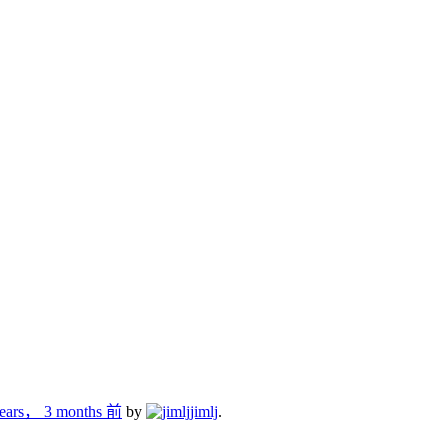
years， 3 months 前
by
jimlj
.