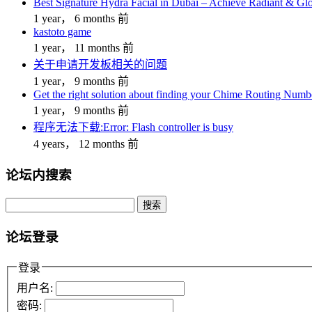
Best Signature Hydra Facial in Dubai – Achieve Radiant & Gl
1 year， 6 months 前
kastoto game
1 year， 11 months 前
关于申请开发板相关的问题
1 year， 9 months 前
Get the right solution about finding your Chime Routing Numb
1 year， 9 months 前
程序无法下载:Error: Flash controller is busy
4 years， 12 months 前
论坛内搜索
搜
索：
论坛登录
登录
用户名:
密码: