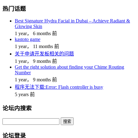
热门话题
Best Signature Hydra Facial in Dubai – Achieve Radiant &
Glowing Skin
1 year， 6 months 前
kastoto game
1 year， 11 months 前
关于申请开发板相关的问题
1 year， 9 months 前
Get the right solution about finding your Chime Routing
Number
1 year， 9 months 前
程序无法下载:Error: Flash controller is busy
5 years 前
论坛内搜索
搜
索：
论坛登录