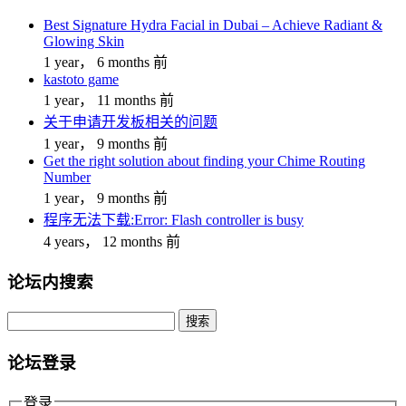
Best Signature Hydra Facial in Dubai – Achieve Radiant &
Glowing Skin
1 year， 6 months 前
kastoto game
1 year， 11 months 前
关于申请开发板相关的问题
1 year， 9 months 前
Get the right solution about finding your Chime Routing
Number
1 year， 9 months 前
程序无法下载:Error: Flash controller is busy
4 years， 12 months 前
论坛内搜索
搜
索：
论坛登录
登录