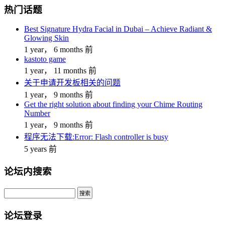
热门话题
Best Signature Hydra Facial in Dubai – Achieve Radiant &
Glowing Skin
1 year， 6 months 前
kastoto game
1 year， 11 months 前
关于申请开发板相关的问题
1 year， 9 months 前
Get the right solution about finding your Chime Routing
Number
1 year， 9 months 前
程序无法下载:Error: Flash controller is busy
5 years 前
论坛内搜索
搜
索：
论坛登录