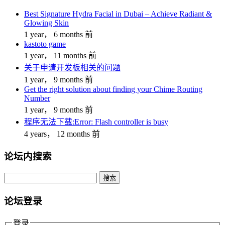
Best Signature Hydra Facial in Dubai – Achieve Radiant &
Glowing Skin
1 year， 6 months 前
kastoto game
1 year， 11 months 前
关于申请开发板相关的问题
1 year， 9 months 前
Get the right solution about finding your Chime Routing
Number
1 year， 9 months 前
程序无法下载:Error: Flash controller is busy
4 years， 12 months 前
论坛内搜索
搜
索：
论坛登录
登录