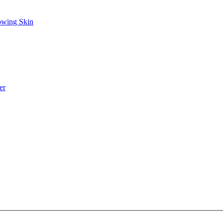
owing Skin
er