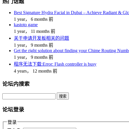
热门话题
Best Signature Hydra Facial in Dubai – Achieve Radiant & Gl
1 year， 6 months 前
kastoto game
1 year， 11 months 前
关于申请开发板相关的问题
1 year， 9 months 前
Get the right solution about finding your Chime Routing Numb
1 year， 9 months 前
程序无法下载:Error: Flash controller is busy
4 years， 12 months 前
论坛内搜索
搜
索：
论坛登录
登录