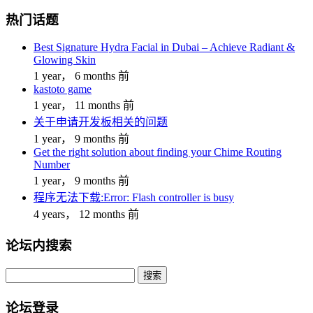
热门话题
Best Signature Hydra Facial in Dubai – Achieve Radiant &
Glowing Skin
1 year， 6 months 前
kastoto game
1 year， 11 months 前
关于申请开发板相关的问题
1 year， 9 months 前
Get the right solution about finding your Chime Routing
Number
1 year， 9 months 前
程序无法下载:Error: Flash controller is busy
4 years， 12 months 前
论坛内搜索
搜
索：
论坛登录