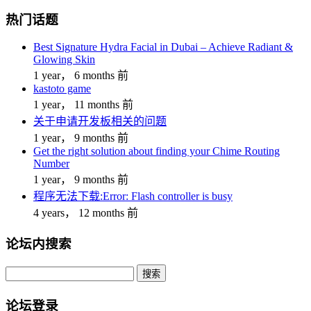
热门话题
Best Signature Hydra Facial in Dubai – Achieve Radiant &
Glowing Skin
1 year， 6 months 前
kastoto game
1 year， 11 months 前
关于申请开发板相关的问题
1 year， 9 months 前
Get the right solution about finding your Chime Routing
Number
1 year， 9 months 前
程序无法下载:Error: Flash controller is busy
4 years， 12 months 前
论坛内搜索
搜
索：
论坛登录