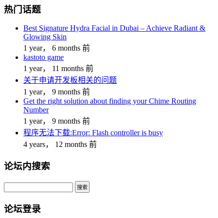
热门话题
Best Signature Hydra Facial in Dubai – Achieve Radiant &
Glowing Skin
1 year， 6 months 前
kastoto game
1 year， 11 months 前
关于申请开发板相关的问题
1 year， 9 months 前
Get the right solution about finding your Chime Routing
Number
1 year， 9 months 前
程序无法下载:Error: Flash controller is busy
4 years， 12 months 前
论坛内搜索
搜
索：
论坛登录