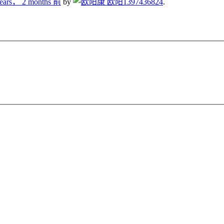
years， 2 months 前
by
1397436824
.