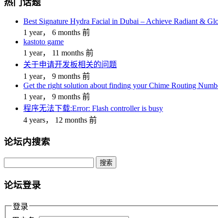
热门话题
Best Signature Hydra Facial in Dubai – Achieve Radiant & Gl
1 year， 6 months 前
kastoto game
1 year， 11 months 前
关于申请开发板相关的问题
1 year， 9 months 前
Get the right solution about finding your Chime Routing Numb
1 year， 9 months 前
程序无法下载:Error: Flash controller is busy
4 years， 12 months 前
论坛内搜索
搜
索：
论坛登录
登录