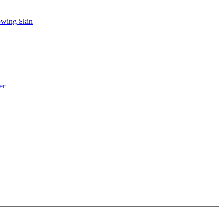
owing Skin
er