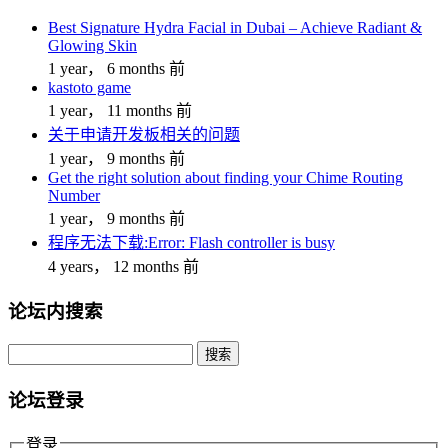
Best Signature Hydra Facial in Dubai – Achieve Radiant &
Glowing Skin
1 year， 6 months 前
kastoto game
1 year， 11 months 前
关于申请开发板相关的问题
1 year， 9 months 前
Get the right solution about finding your Chime Routing
Number
1 year， 9 months 前
程序无法下载:Error: Flash controller is busy
4 years， 12 months 前
论坛内搜索
搜
索：
论坛登录
登录