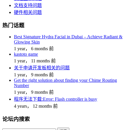
文档支持问题
硬件相关问题
热门话题
Best Signature Hydra Facial in Dubai – Achieve Radiant &
Glowing Skin
1 year， 6 months 前
kastoto game
1 year， 11 months 前
关于申请开发板相关的问题
1 year， 9 months 前
Get the right solution about finding your Chime Routing
Number
1 year， 9 months 前
程序无法下载:Error: Flash controller is busy
4 years， 12 months 前
论坛内搜索