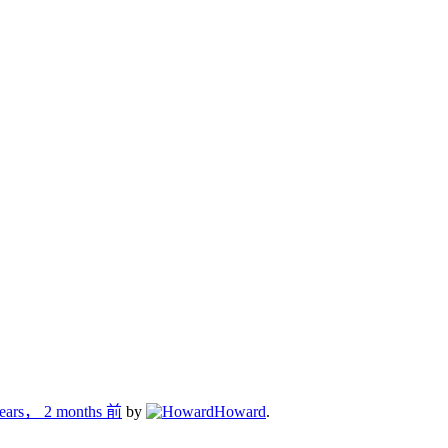
years， 2 months 前
by
Howard
.