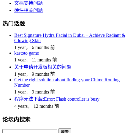
文档支持问题
硬件相关问题
热门话题
Best Signature Hydra Facial in Dubai – Achieve Radiant &
Glowing Skin
1 year， 6 months 前
kastoto game
1 year， 11 months 前
关于申请开发板相关的问题
1 year， 9 months 前
Get the right solution about finding your Chime Routing
Number
1 year， 9 months 前
程序无法下载:Error: Flash controller is busy
4 years， 12 months 前
论坛内搜索
搜