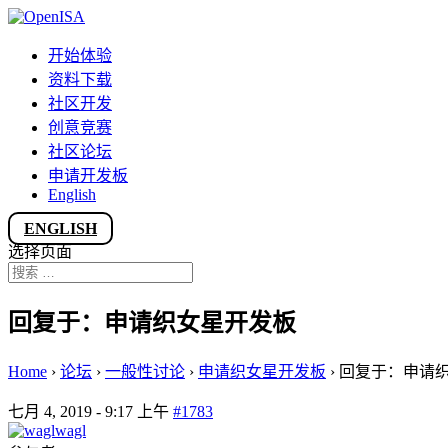
开始体验
资料下载
社区开发
创意竞赛
社区论坛
申请开发板
English
ENGLISH
选择页面
回复于：申请织女星开发板
Home
›
论坛
›
一般性讨论
›
申请织女星开发板
›
回复于：申请
七月 4, 2019 - 9:17 上午
#1783
wagl